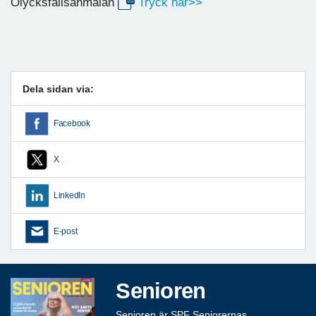
Olycksfallsanmälan
Tryck här>>
Dela sidan via:
Facebook
X
LinkedIn
E-post
Senioren
Senioren är SPF Seniorernas