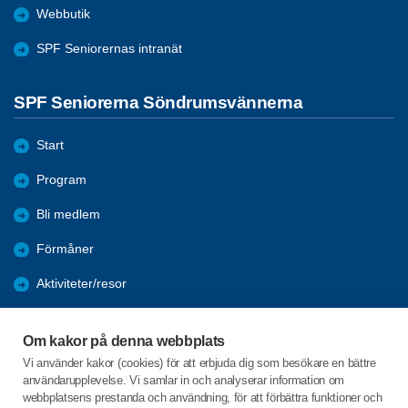
Webbutik
SPF Seniorernas intranät
SPF Seniorerna Söndrumsvännerna
Start
Program
Bli medlem
Förmåner
Aktiviteter/resor
Mötesreferat/bilder
Om kakor på denna webbplats
Vår förening
Vi använder kakor (cookies) för att erbjuda dig som besökare en bättre
användarupplevelse. Vi samlar in och analyserar information om
Övrig information
webbplatsens prestanda och användning, för att förbättra funktioner och