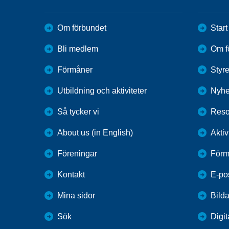
Om förbundet
Start
Bli medlem
Om f
Förmåner
Styr
Utbildning och aktiviteter
Nyhe
Så tycker vi
Reso
About us (in English)
Aktiv
Föreningar
Förm
Kontakt
E-po
Mina sidor
Bilda
Sök
Digit