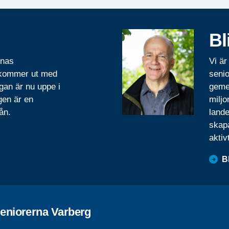
Bl
rnas
Vi är
 kommer ut med
senio
gan är nu uppe i
geme
gen är en
miljo
ån.
lande
skapa
aktiv
B
eniorerna Varberg