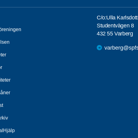
C/o:Ulla Karlsdott
Studentvägen 8
öreningen
432 55 Varberg
elsen
varberg@spfs
ter
r
iteter
åner
st
rkiv
alHjälp