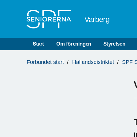
Till övergripande innehåll
Varberg
Start
Om föreningen
Styrelsen
Du
Förbundet start
Hallandsdistriktet
SPF S
är
här: