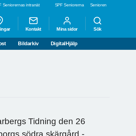
 Seniorernas intranät
SPF Seniorerna
Senioren
ingar
Kontakt
Mina sidor
Sök
ost
Bildarkiv
DigitalHjälp
rbergs Tidning den 26
borgs södra skärgård -