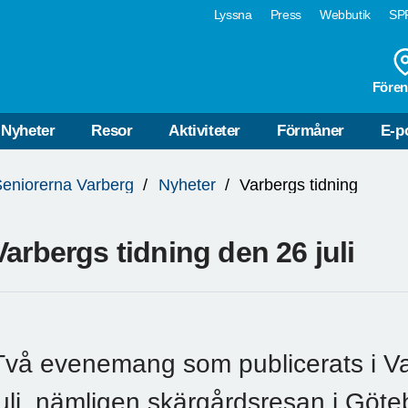
Lyssna
Press
Webbutik
SPF
Fören
Nyheter
Resor
Aktiviteter
Förmåner
E-p
eniorerna Varberg
Nyheter
Varbergs tidning
Varbergs tidning den 26 juli
Två evenemang som publicerats i Va
juli, nämligen skärgårdsresan i Göte