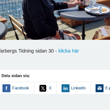
arbergs Tidning sidan 30 -
klicka här
Dela sidan via:
Facebook
X
LinkedIn
E-