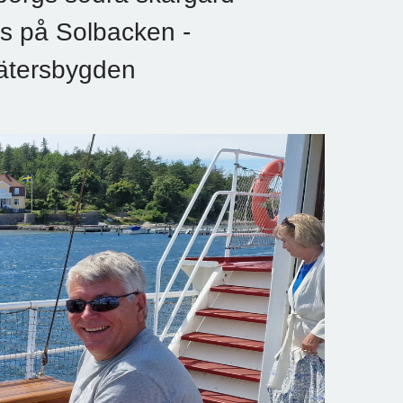
ns på Solbacken -
ätersbygden