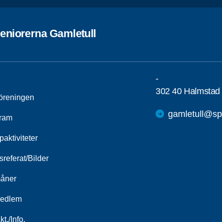
eniorerna Gamletull
-
302 40 Halmstad
öreningen
gamletull@sp
ram
aktiviteter
referat/Bilder
åner
medlem
kt./Info.