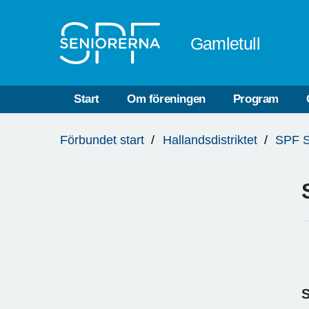
Till övergripande innehåll
Gamletull
Start
Om föreningen
Program
Du
Förbundet start
Hallandsdistriktet
SPF S
är
här: