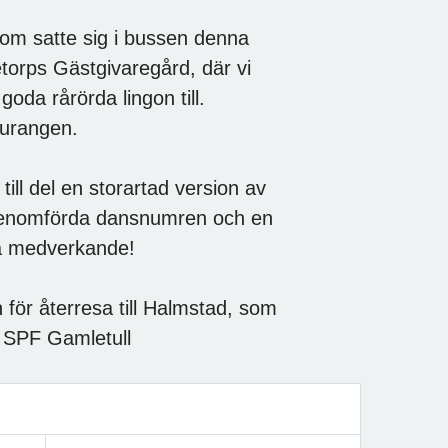
som satte sig i bussen denna
torps Gästgivaregård, där vi
a rårörda lingon till.
taurangen.
till del en storartad version av
genomförda dansnumren och en
lla medverkande!
 för återresa till Halmstad, som
d SPF Gamletull