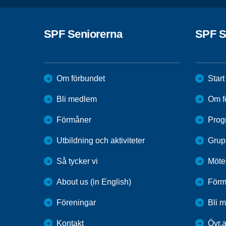
SPF Seniorerna
SPF S
Om förbundet
Start
Bli medlem
Om f
Förmåner
Prog
Utbildning och aktiviteter
Grupp
Så tycker vi
Mötes
About us (in English)
Förm
Föreningar
Bli 
Kontakt
Övr.a