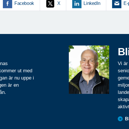
Facebook
X
LinkedIn
E-
Bl
rnas
Vi är
 kommer ut med
senio
gan är nu uppe i
geme
gen är en
miljo
ån.
lande
skapa
aktiv
B