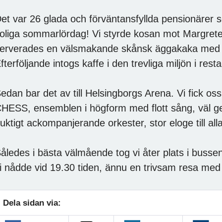
et var 26 glada och förväntansfyllda pensionärer 
oliga sommarlördag! Vi styrde kosan mot Margrete
erverades en välsmakande skånsk äggakaka med god
fterföljande intogs kaffe i den trevliga miljön i res
edan bar det av till Helsingborgs Arena. Vi fick oss 
HESS, ensemblen i högform med flott sång, väl 
uktigt ackompanjerande orkester, stor eloge till a
åledes i bästa välmående tog vi åter plats i bussen
i nådde vid 19.30 tiden, ännu en trivsam resa me
Dela sidan via: