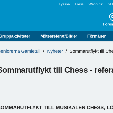
Lyssna
Press
Webbutik
SPF
Fören
Gruppaktiviteter
Mötesreferat/Bilder
Förmåner
eniorerna Gamletull
Nyheter
Sommarutflykt till Che
Sommarutflykt till Chess - refer
SOMMARUTFLYKT TILL MUSIKALEN CHESS, LÖ