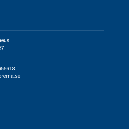
laeus
57
655618
rerna.se