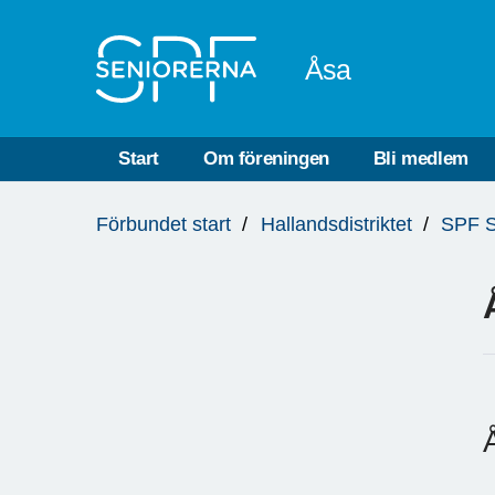
Till övergripande innehåll
Åsa
Start
Om föreningen
Bli medlem
Du
Förbundet start
Hallandsdistriktet
SPF S
är
här: