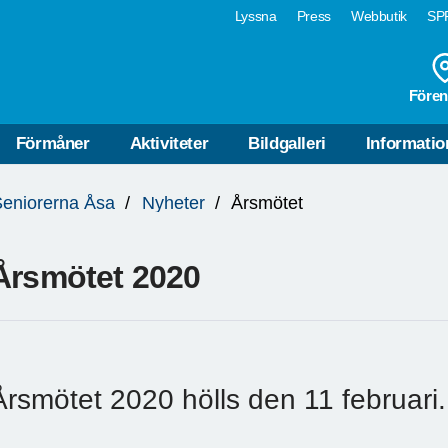
Lyssna
Press
Webbutik
SPF
Fören
Förmåner
Aktiviteter
Bildgalleri
Informatio
eniorerna Åsa
Nyheter
Årsmötet
Årsmötet 2020
Årsmötet 2020 hölls den 11 februari.