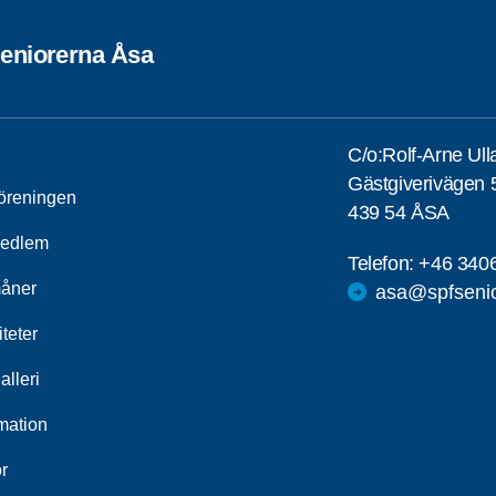
eniorerna Åsa
C/o:Rolf-Arne Ul
Gästgiverivägen 
öreningen
439 54 ÅSA
medlem
Telefon:
+46 340
åner
asa@spfsenio
iteter
alleri
mation
r