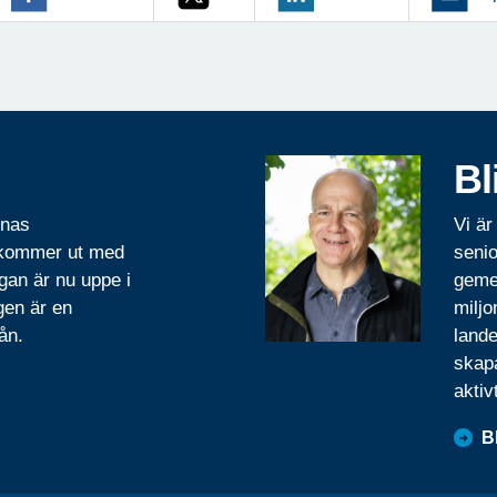
Bl
rnas
Vi är
 kommer ut med
senio
gan är nu uppe i
geme
gen är en
miljo
ån.
lande
skapa
aktiv
B