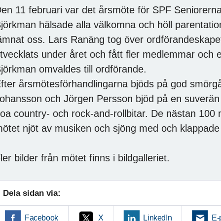
en 11 februari var det årsmöte för SPF Seniorern
jörkman hälsade alla välkomna och höll parentat
ämnat oss. Lars Ranäng tog över ordförandeskapet
tvecklats under året och fått fler medlemmar och 
jörkman omvaldes till ordförande.
fter årsmötesförhandlingarna bjöds på god smörg
ohansson och Jörgen Persson bjöd på en suverä
oa country- och rock-and-rollbitar. De nästan 1
ötet njöt av musiken och sjöng med och klappade 
ler bilder från mötet finns i bildgalleriet.
Dela sidan via:
Facebook
X
LinkedIn
E-