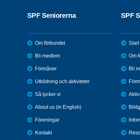
SPF Seniorerna
SPF S
Om förbundet
Start
Bli medlem
Om f
Förmåner
Bli 
Utbildning och aktiviteter
Förm
Så tycker vi
Aktiv
About us (in English)
Bildg
Föreningar
Infor
Kontakt
Reso