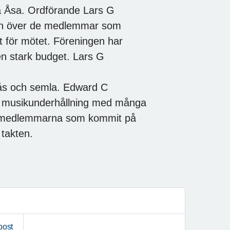
a Åsa. Ordförande Lars G
ion över de medlemmar som
 för mötet. Föreningen har
en stark budget. Lars G
ås och semla. Edward C
n musikunderhållning med många
00 medlemmarna som kommit på
takten.
post