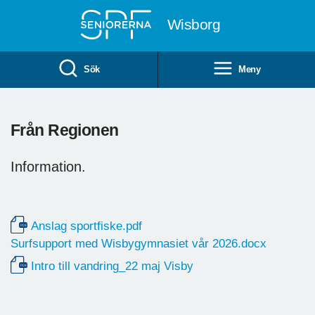
Till övergripande innehåll
Wisborg
Sök
Meny
Från Regionen
Information.
Anslag sportfiske.pdf
Surfsupport med Wisbygymnasiet vår 2026.docx
Intro till vandring_22 maj Visby