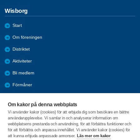
Wisborg
Start
Om föreningen
Distriktet
Aktiviteter
Bli medlem
Förmåner
Årsmöten
Om kakor på denna webbplats
Bra länkar
Vi använder kakor (cookies) för att erbjuda dig som besökare en bättre
användarupplevelse. Vi samlar in och analyserar information om
Från Regionen
webbplatsens prestanda och användning, för att förbättra funktioner och
för att förbättra och anpassa innehållet. Vi använder kakor (cookies) för
att kunna erbjuda anpassade annonser.
Läs mer om kakor
C/o:Göran Waldt