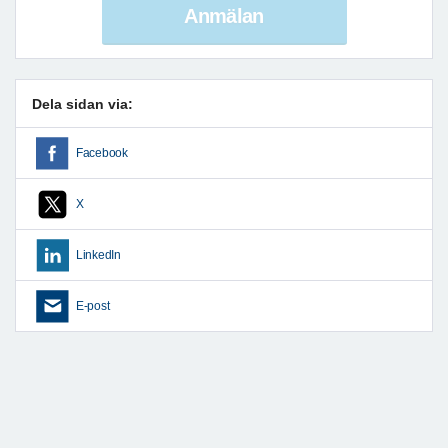
Anmälan
Dela sidan via:
Facebook
X
LinkedIn
E-post