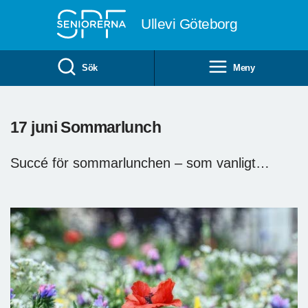
Till övergripande innehåll
Ullevi Göteborg
Sök
Meny
17 juni Sommarlunch
Succé för sommarlunchen – som vanligt…