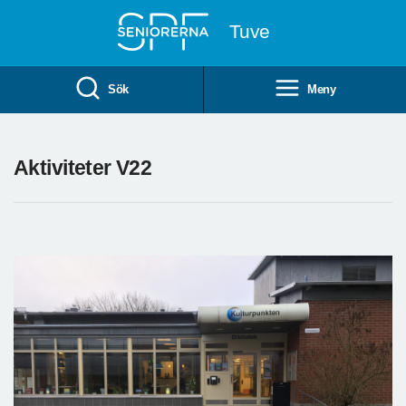
Till övergripande innehåll
Tuve
Sök
Meny
Aktiviteter V22