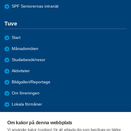
SPF Seniorernas intranät
Tuve
Start
Månadsmöten
Studiebesök/resor
Aktiviteter
Bildgalleri/Reportage
Om föreningen
Lokala förmåner
Förmåner
Om kakor på denna webbplats
Bli medlem
Vi använder kakor (cookies) för att erbjuda dig som besökare en bättre