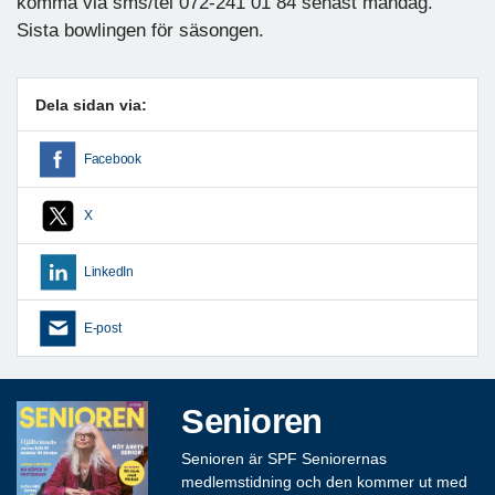
komma via sms/tel 072-241 01 84 senast måndag.
Sista bowlingen för säsongen.
Dela sidan via:
Facebook
X
LinkedIn
E-post
Senioren
Senioren är SPF Seniorernas
medlemstidning och den kommer ut med