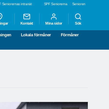
 Seniorernas intranät
SPF Seniorerna
Senioren
ingar
Kontakt
Mina sidor
Sök
ningen
Lokala förmåner
Förmåner