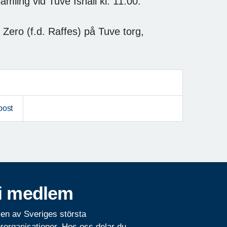
Samling vid Tuve Ishall kl. 11:00.
 Zero (f.d. Raffes) på Tuve torg,
post
i medlem
 en av Sveriges största
rorganisationer. Hos oss delar du