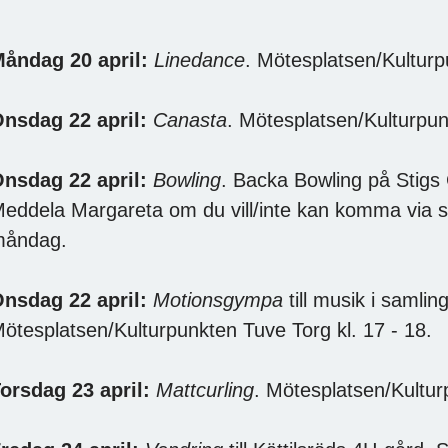
åndag 20 april:
Linedance
. Mötesplatsen/Kulturp
nsdag 22 april:
Canasta
. Mötesplatsen/Kulturpun
nsdag 22 april:
Bowling
. Backa Bowling på Stigs 
eddela Margareta om du vill/inte kan komma via 
måndag.
nsdag 22 april:
Motionsgympa
till musik i samlin
ötesplatsen/Kulturpunkten Tuve Torg kl. 17 - 18.
orsdag 23 april:
Mattcurling
. Mötesplatsen/Kultur