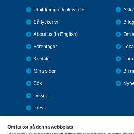
Utbildning och aktiviteter
Aktiv
Så tycker vi
Bildg
About us (in English)
Om f
Föreningar
Loka
Kontakt
Förm
Mina sidor
Bli 
Sök
Nyhe
Lyssna
Press
Webbutik
Om kakor på denna webbplats
SPF Seniorernas intranät