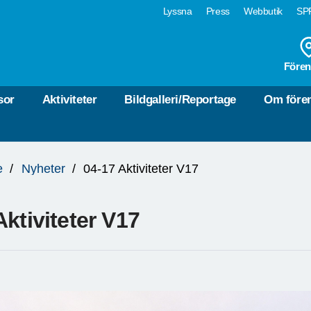
Lyssna
Press
Webbutik
SPF
Fören
sor
Aktiviteter
Bildgalleri/Reportage
Om före
e
Nyheter
04-17 Aktiviteter V17
Aktiviteter V17