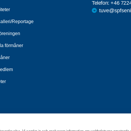
Telefon:
+46 722
iteter
tuve@spfseni
alleri/Reportage
öreningen
la förmåner
åner
medlem
ter