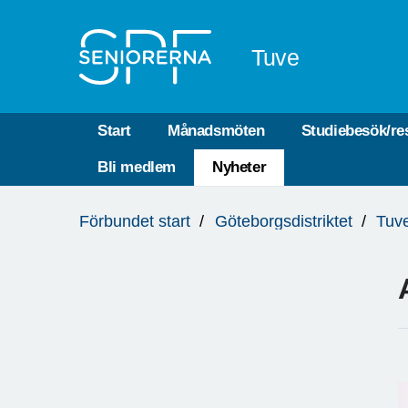
Till övergripande innehåll
Tuve
Start
Månadsmöten
Studiebesök/re
Bli medlem
Nyheter
Du
Förbundet start
Göteborgsdistriktet
Tuv
är
här: