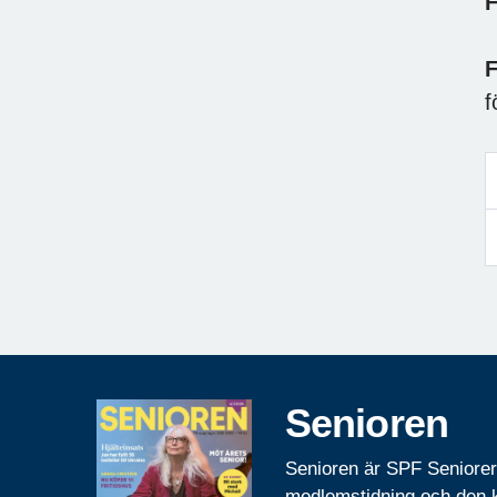
F
F
f
Senioren
Senioren är SPF Seniore
medlemstidning och den