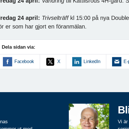
redag 24 april:
Vandring
till Kättilsröds 4H-gård. 
redag 24 april:
Trivselträff
kl 15:00 på nya Double
ör er som har gjort en föranmälan.
Dela sidan via:
Facebook
X
LinkedIn
E-
Bl
rnas
Vi är
 kommer ut med
senio