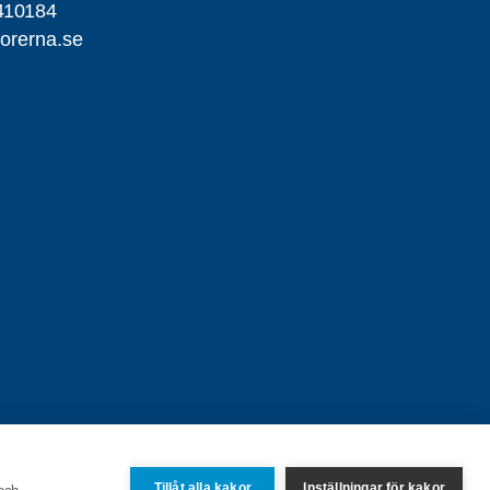
410184
orerna.se
Tillåt alla kakor
Inställningar för kakor