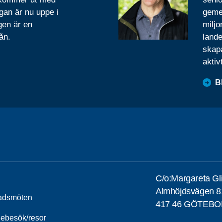
gan är nu uppe i
geme
gen är en
miljo
ån.
lande
skapa
aktiv
B
C/o:Margareta Gl
Almhöjdsvägen 8
adsmöten
417 46 GÖTEB
iebesök/resor