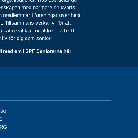
nskapen med närmare en kvarts
n medlemmar i föreningar över hela
t. Tillsammans verkar vi för att
 bättre villkor för äldre – och ett
t liv för dig som senior.
li medlem i SPF Seniorerna här
ise
1
ORG