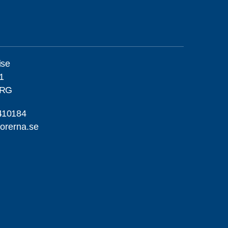
ise
1
ORG
410184
orerna.se