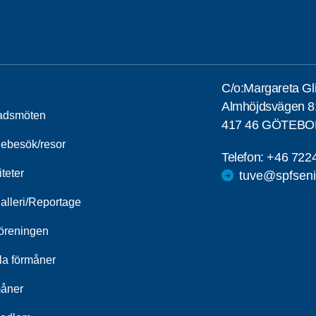
C/o:Margareta Gl
Almhöjdsvägen 8
adsmöten
417 46 GÖTEB
iebesök/resor
Telefon:
+46 722
iteter
tuve@spfseni
alleri/Reportage
öreningen
la förmåner
åner