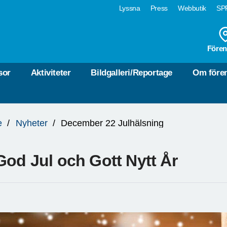
Lyssna
Press
Webbutik
SPF
Fören
sor
Aktiviteter
Bildgalleri/Reportage
Om före
e
Nyheter
December 22 Julhälsning
God Jul och Gott Nytt År