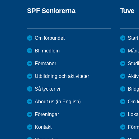
SPF Seniorerna
Tuve
Om förbundet
Start
Bli medlem
Mån
Förmåner
Stud
Utbildning och aktiviteter
Aktiv
Så tycker vi
Bildg
About us (in English)
Om f
Föreningar
Loka
Kontakt
Förm