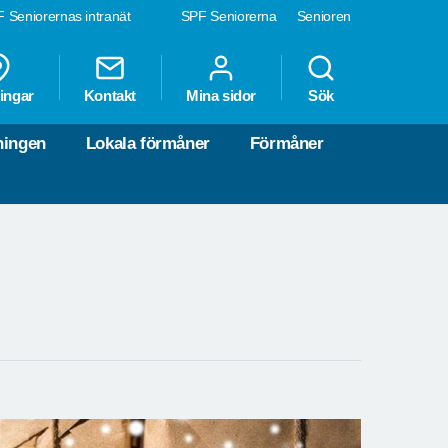
 Seniorernas intranät
SPF Seniorerna
Senioren
ingar
Kontakt
Mina sidor
Sök
ningen
Lokala förmåner
Förmåner