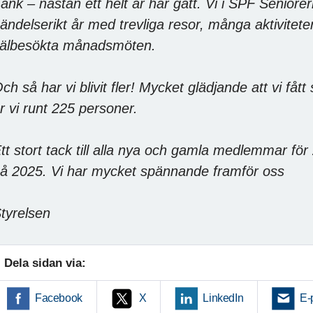
änk – nästan ett helt år har gått. Vi i SPF Seniorer
ändelserikt år med trevliga resor, många aktivitete
älbesökta månadsmöten.
ch så har vi blivit fler! Mycket glädjande att vi 
r vi runt 225 personer.
tt stort tack till alla nya och gamla medlemmar för 2
å 2025. Vi har mycket spännande framför oss
tyrelsen
Dela sidan via:
Facebook
X
LinkedIn
E-