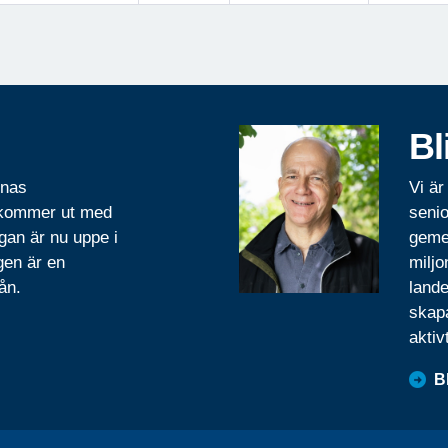
Bl
rnas
Vi är
 kommer ut med
senio
gan är nu uppe i
geme
gen är en
miljo
ån.
lande
skapa
aktiv
B