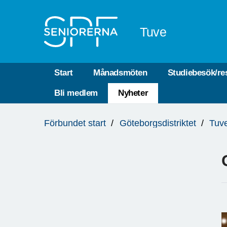
Till övergripande innehåll
Tuve
Start
Månadsmöten
Studiebesök/re
Bli medlem
Nyheter
Du
Förbundet start
Göteborgsdistriktet
Tuv
är
här: