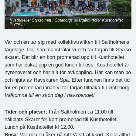
Kusthotellet Styrsö mitt i Göteborgs skärgård. (foto: Kusthotellet
Styrsö)
Var och en tar sig med kollektivtrafiken till Saltholmens
färjeläge. Där sammanstrålar vi och tar färjan till Styrsö
skäret. Det blir en kort promenad upp till Kusthotellet
som har dukat upp en god lunch till oss. Kusthotellet är
nyrenoverat och har allt för avkoppling. Här kan man bo
och njuta av Havskuren Spa. Efter lunchen finns det tid
för en promenad innan vi tar färjan tillbaka till Göteborg.
Välkomna till en skön dag i havsbandet!
Tider och platser:
Från Saltholmen ca 11.00 till
hållplats Skäret för kort promenad till Kusthotellet.
Lunch på Kusthotellet kl 12.00.
Resa:
Var och en åker på sitt Västtrafikkort. Kolla alltid