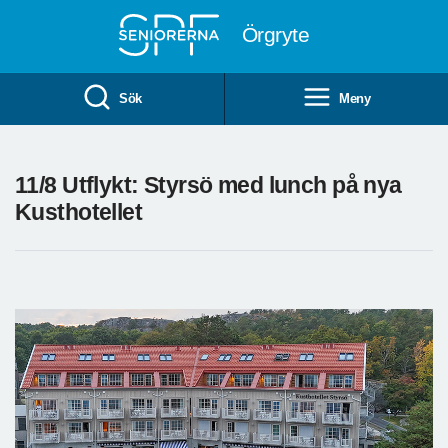
Till övergripande innehåll
Örgryte
Sök
Meny
11/8 Utflykt: Styrsö med lunch på nya
Kusthotellet