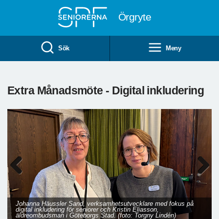
Till övergripande innehåll
Örgryte
Sök
Meny
Extra Månadsmöte - Digital inkludering
Previous
Next
Johanna Häussler Sand, verksamhetsutvecklare med fokus på
digital inkludering för seniorer och Kristin Eliasson,
äldreombudsman i Göteborgs Stad. (foto: Torgny Lindén)