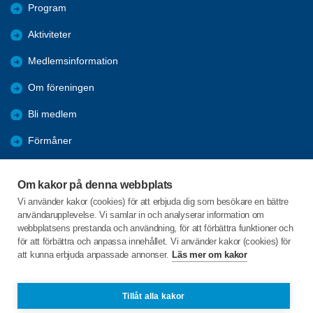
Program
Aktiviteter
Medlemsinformation
Om föreningen
Bli medlem
Förmåner
Årsmöte
Om kakor på denna webbplats
Våra sponsorer
Vi använder kakor (cookies) för att erbjuda dig som besökare en bättre
användarupplevelse. Vi samlar in och analyserar information om
Arkiv
webbplatsens prestanda och användning, för att förbättra funktioner och
för att förbättra och anpassa innehållet. Vi använder kakor (cookies) för
att kunna erbjuda anpassade annonser.
Läs mer om kakor
C/o:Mats Sabelström
Lilla Mellanbergsvägen 3
427 37 Billdal
Tillåt alla kakor