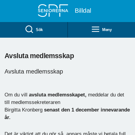
Till övergripande innehåll
Billdal
Sök
Meny
Avsluta medlemsskap
Avsluta medlemsskap
Om du vill
avsluta medlemsskapet,
meddelar du det
till medlemssekreteraren
Birgitta Kronberg
senast den 1 december innevarande
år.
Det är viktigt att du gör så, annars måste vi betala full