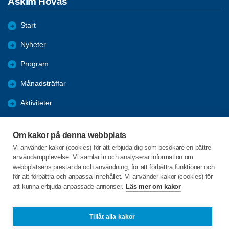
Askim Hovås
Start
Nyheter
Program
Månadsträffar
Aktiviteter
Bli medlem
Om kakor på denna webbplats
Förmåner
Vi använder kakor (cookies) för att erbjuda dig som besökare en bättre
användarupplevelse. Vi samlar in och analyserar information om
Om föreningen
webbplatsens prestanda och användning, för att förbättra funktioner och
för att förbättra och anpassa innehållet. Vi använder kakor (cookies) för
att kunna erbjuda anpassade annonser.
Läs mer om kakor
C/o:Ylva Larsson
Knapehall 25
436 39 Askim
Tillåt alla kakor