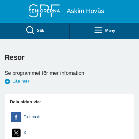
Till övergripande innehåll
Askim Hovås
Sök
Meny
Resor
Se programmet för mer infomation
Läs mer
Dela sidan via:
Facebook
X