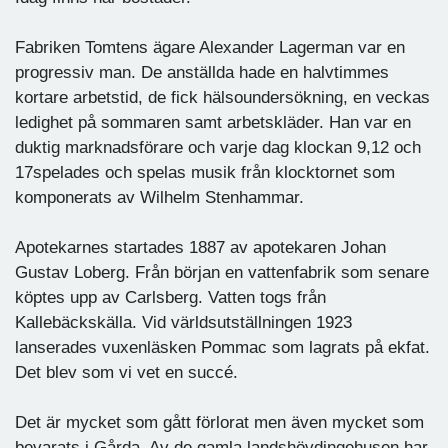
Fabriken Tomtens ägare Alexander Lagerman var en
progressiv man. De anställda hade en halvtimmes
kortare arbetstid, de fick hälsoundersökning, en veckas
ledighet på sommaren samt arbetskläder. Han var en
duktig marknadsförare och varje dag klockan 9,12 och
17spelades och spelas musik från klocktornet som
komponerats av Wilhelm Stenhammar.
Apotekarnes startades 1887 av apotekaren Johan
Gustav Loberg. Från början en vattenfabrik som senare
köptes upp av Carlsberg. Vatten togs från
Kallebäckskälla. Vid världsutställningen 1923
lanserades vuxenläsken Pommac som lagrats på ekfat.
Det blev som vi vet en succé.
Det är mycket som gått förlorat men även mycket som
bevarats i Gårda. Av de gamla landshövdingehusen har