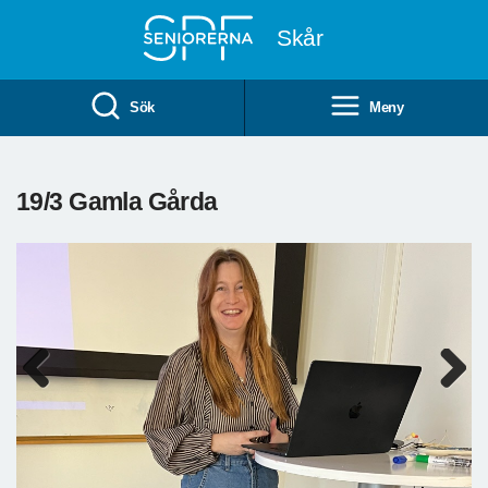
Till övergripande innehåll
Skår
Sök
Meny
19/3 Gamla Gårda
Previous
Next