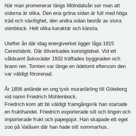
När man promenerar längs Mölndalsån ser man att
sidorna är olika. Den ena gröna sidan är full med höga
träd och växtlighet, den andra sidan består av stora
stenblock. Helt olika karaktär och känsla.
Utefter ån där idag energiverket ligger låga 1915
Ceresfabrik. Där tillverkades konstgödsel. Vid ett
våldsamt åskoväder 1932 träffades byggnaden och
brann ner. Tomten var länge en ödetomt eftersom den
var väldigt förorenad.
År 1856 anlände en ung tysk murarlärling till Göteborg
vid namn Friedrich Mühlenbock.
Friedrich kom att bli väldigt framgångsrik han startade
en frukthandel. Friedrich exporterade sill och lingon och
importerade frukt och papegojor. Han skapade ett eget
zoo på Valåsen där han hade sitt sommarhus.