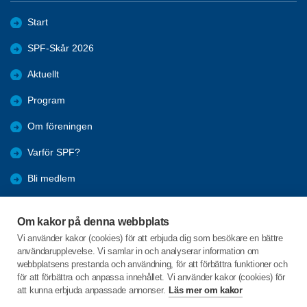
Start
SPF-Skår 2026
Aktuellt
Program
Om föreningen
Varför SPF?
Bli medlem
Förmåner
Om kakor på denna webbplats
Årsmöte 2026
Vi använder kakor (cookies) för att erbjuda dig som besökare en bättre
användarupplevelse. Vi samlar in och analyserar information om
Arkiv
webbplatsens prestanda och användning, för att förbättra funktioner och
för att förbättra och anpassa innehållet. Vi använder kakor (cookies) för
att kunna erbjuda anpassade annonser.
Läs mer om kakor
C/o:Kenneth Strandborg