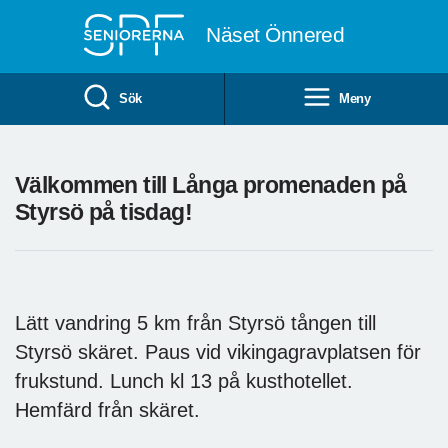
Till övergripande innehåll
Näset Önnered
Sök
Meny
Välkommen till Långa promenaden på
Styrsö på tisdag!
Lätt vandring 5 km från Styrsö tången till
Styrsö skäret. Paus vid vikingagravplatsen för
frukstund. Lunch kl 13 på kusthotellet.
Hemfärd från skäret.