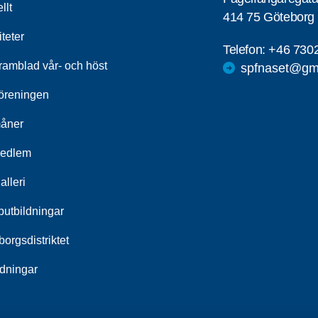
llt
414 75 Göteborg
iteter
Telefon:
+46 730
ramblad vår- och höst
spfnaset@gm
öreningen
åner
medlem
alleri
utbildningar
orgsdistriktet
udningar