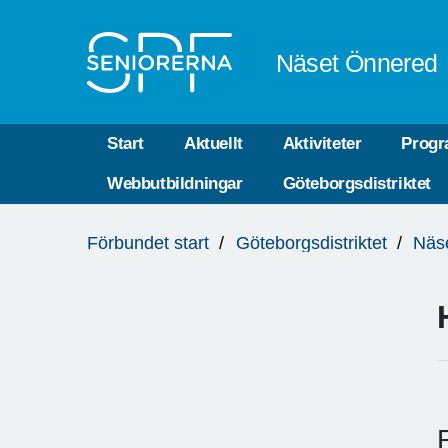
Till övergripande innehåll
Näset Önnered
Start
Aktuellt
Aktiviteter
Progr
Webbutbildningar
Göteborgsdistriktet
Du
Förbundet start
Göteborgsdistriktet
Näs
är
här: