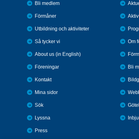
Bli medlem
Aktue
Förmåner
Aktiv
Utbildning och aktiviteter
Prog
Så tycker vi
Om f
About us (in English)
Förm
Föreningar
Bli 
Kontakt
Bildg
Mina sidor
Webb
Sök
Göteb
Lyssna
Inbj
Press