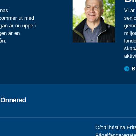
rnas
Vi är
 kommer ut med
senio
gan är nu uppe i
geme
gen är en
miljo
ån.
lande
skapa
aktiv
B
 Önnered
C/o:Christina Frit
Fågelfängaregat