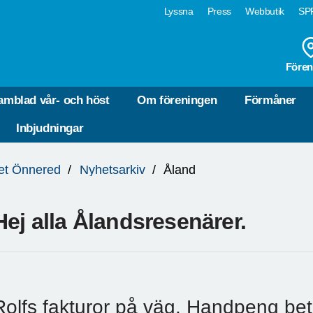
Lyssna
Press
Webbutik
SPF
Fören
amblad vår- och höst
Om föreningen
Förmåner
Inbjudningar
et Önnered
Nyhetsarkiv
Åland
Hej alla Ålandsresenärer.
Rolfs fakturor på väg. Handpeng bet