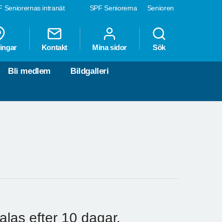
 Seniorernas intranät
SPF Seniorerna
Senioren
ingar
Kontakt
Mina sidor
Sök
Bli medlem
Bildgalleri
alas efter 10 dagar.