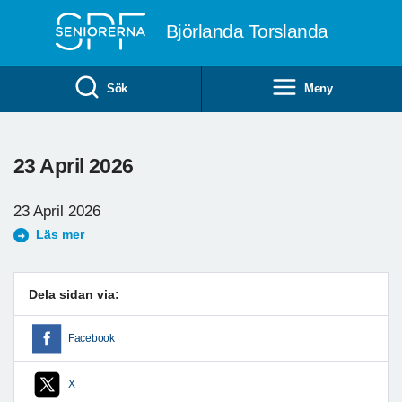
Till övergripande innehåll
Björlanda Torslanda
Sök
Meny
23 April 2026
23 April 2026
Läs mer
Dela sidan via:
Facebook
X