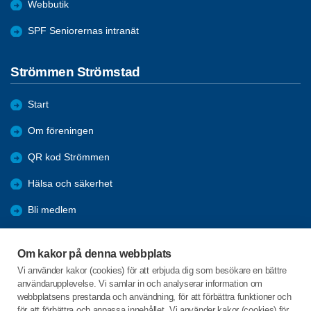
Webbutik
SPF Seniorernas intranät
Strömmen Strömstad
Start
Om föreningen
QR kod Strömmen
Hälsa och säkerhet
Bli medlem
Aktiviteter
Om kakor på denna webbplats
Kommande resor
Vi använder kakor (cookies) för att erbjuda dig som besökare en bättre
användarupplevelse. Vi samlar in och analyserar information om
Arkiv
webbplatsens prestanda och användning, för att förbättra funktioner och
för att förbättra och anpassa innehållet. Vi använder kakor (cookies) för