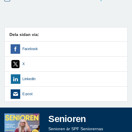
Dela sidan via:
Facebook
X
LinkedIn
E-post
Senioren
Senioren är SPF Seniorernas