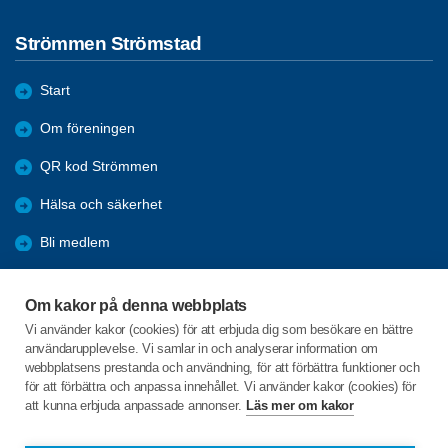
Strömmen Strömstad
Start
Om föreningen
QR kod Strömmen
Hälsa och säkerhet
Bli medlem
Aktiviteter
Om kakor på denna webbplats
Kommande resor
Vi använder kakor (cookies) för att erbjuda dig som besökare en bättre
användarupplevelse. Vi samlar in och analyserar information om
Arkiv
webbplatsens prestanda och användning, för att förbättra funktioner och
för att förbättra och anpassa innehållet. Vi använder kakor (cookies) för
att kunna erbjuda anpassade annonser.
Läs mer om kakor
C/o:Stanley Lysell
Älgö Bukten 1