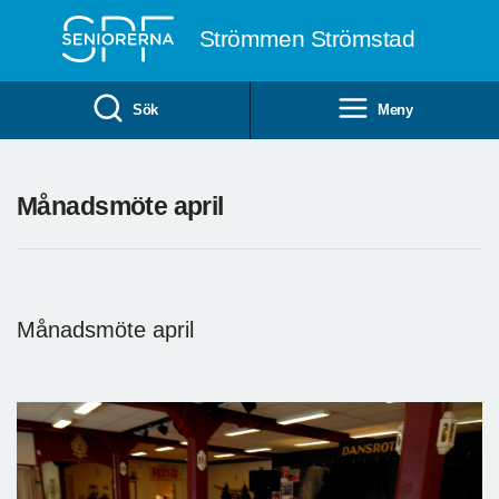
Till övergripande innehåll
Strömmen Strömstad
Sök
Meny
Månadsmöte april
Månadsmöte april