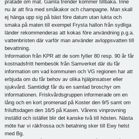
pratade om mat. Gamla trender kommer tillbaka. Inne
nu är att fira med småkakor och champagne. Man skall
ej hänga upp sig på bäst före datum utan lukta och
smaka på maten till exempel Frysta hallon från sydliga
länder rekommenderas att kokas före användning p.g.a.
vattenbristen där varför man använder avloppsvatten till
bevattning.
Information från KPR att de som fyller 80 resp. 90 år får
kostnadsfritt hembesök från Samverket där du får
information om vad kommunen och VG regionen har att
erbjuda om du får behov av olika hjälpinsatser eller
sjukvård. Samtidigt får du en samlad broschyr om
informationen. Friskvårdsgruppen informerade om en
lång och en kort promenad på Koster den 9/5 samt om
friluftsdagen den 16/5 på Kasen. Vårens vinprovning
inställd och istället blir det kanske två till hösten. Nästa
möte har vi räkfrossa och betalning sker till Ewy helst
med Bg.