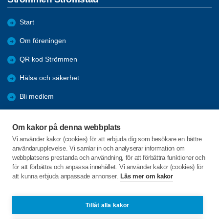
Start
Om föreningen
QR kod Strömmen
Hälsa och säkerhet
Bli medlem
Aktiviteter
Om kakor på denna webbplats
Kommande resor
Vi använder kakor (cookies) för att erbjuda dig som besökare en bättre
användarupplevelse. Vi samlar in och analyserar information om
Arkiv
webbplatsens prestanda och användning, för att förbättra funktioner och
för att förbättra och anpassa innehållet. Vi använder kakor (cookies) för
att kunna erbjuda anpassade annonser.
Läs mer om kakor
C/o:Stanley Lysell
Älgö Bukten 1
452 95 STRÖMSTAD
Tillåt alla kakor