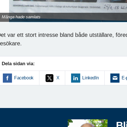
Många hade samlats
et var ett stort intresse bland både utställare, före
esökare.
Dela sidan via:
Facebook
X
LinkedIn
E-
Bl