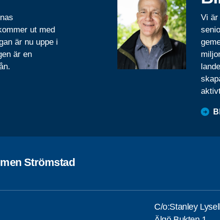
rnas
Vi är
 kommer ut med
senio
gan är nu uppe i
geme
gen är en
miljo
ån.
lande
skapa
aktiv
B
men Strömstad
C/o:Stanley Lysel
Älgö Bukten 1