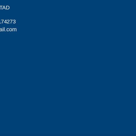
STAD
174273
ail.com