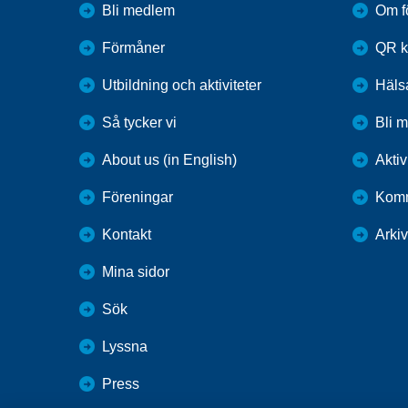
Bli medlem
Om f
Förmåner
QR k
Utbildning och aktiviteter
Häls
Så tycker vi
Bli 
About us (in English)
Aktiv
Föreningar
Komm
Kontakt
Arkiv
Mina sidor
Sök
Lyssna
Press