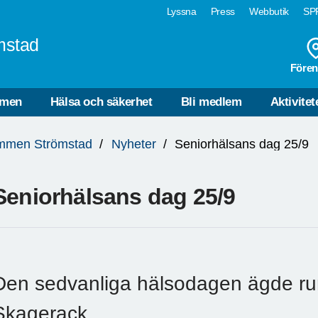
Lyssna
Press
Webbutik
SPF
mstad
Fören
mmen
Hälsa och säkerhet
Bli medlem
Aktivitet
mmen Strömstad
Nyheter
Seniorhälsans dag 25/9
Seniorhälsans dag 25/9
Den sedvanliga hälsodagen ägde rum
Skagerack.