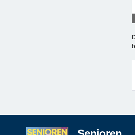
D
b
Senioren