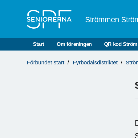
Till övergripande innehåll
Strömmen Strö
Start
Om föreningen
QR kod Strö
Du
Förbundet start
Fyrbodalsdistriktet
Strö
är
här: