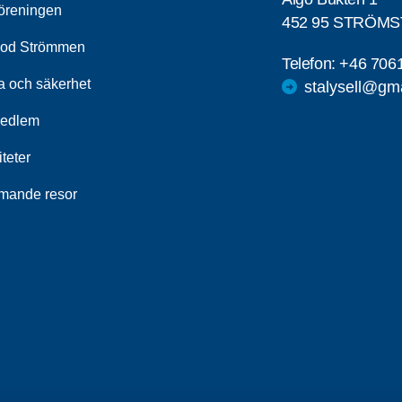
öreningen
452 95 STRÖM
od Strömmen
Telefon:
+46 706
a och säkerhet
stalysell@gm
medlem
iteter
ande resor