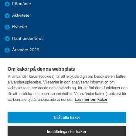
Förmåner
Aktiviteter
Nyheter
Hänt under året
Årsmöte 2026
Bilder
Om kakor på denna webbplats
Kpr möten 2025
Vi använder kakor (cookies) för att erbjuda dig som besökare en bättre
användarupplevelse. Vi samlar in och analyserar information om
KPR möte 2026
webbplatsens prestanda och användning, för att förbättra funktioner och
för att förbättra och anpassa innehållet. Vi använder kakor (cookies) för
att kunna erbjuda anpassade annonser.
Läs mer om kakor
C/o:Ingalill Johansson
Fåglekärr Sörgård 2
455 97 Dingle
Tillåt alla kakor
Telefon:
+46 705760337
Inställningar för kakor
svarteborg@spfseniorerna.se