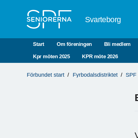
Till övergripande innehåll
Svarteborg
Start
Om föreningen
Bli medlem
Kpr möten 2025
KPR möte 2026
Du
Förbundet start
Fyrbodalsdistriktet
SPF 
är
här: