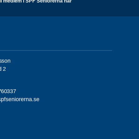
li medlem i SPF Seniorerna här
nsson
d 2
760337
pfseniorerna.se