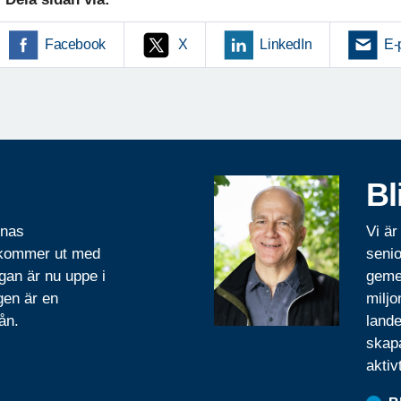
Facebook
X
LinkedIn
E-
Bl
rnas
Vi är
 kommer ut med
senio
gan är nu uppe i
geme
gen är en
miljo
ån.
lande
skapa
aktiv