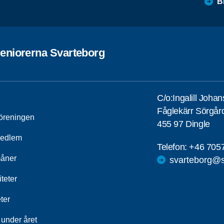
B
eniorerna Svarteborg
C/o:Ingalill Joha
Fåglekärr Sörgår
öreningen
455 97 Dingle
medlem
Telefon:
+46 705
åner
svarteborg@s
iteter
ter
 under året