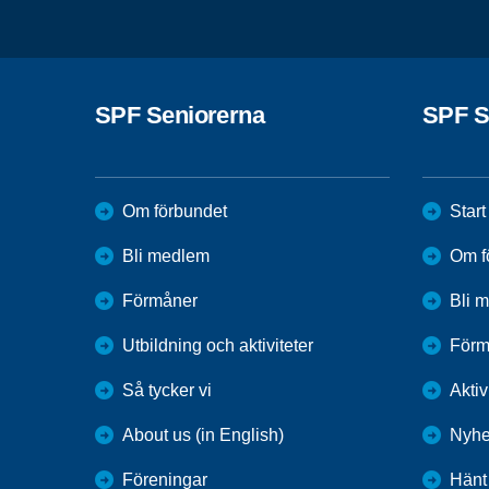
SPF Seniorerna
SPF S
Om förbundet
Start
Bli medlem
Om f
Förmåner
Bli 
Utbildning och aktiviteter
Förm
Så tycker vi
Aktiv
About us (in English)
Nyhe
Föreningar
Hänt