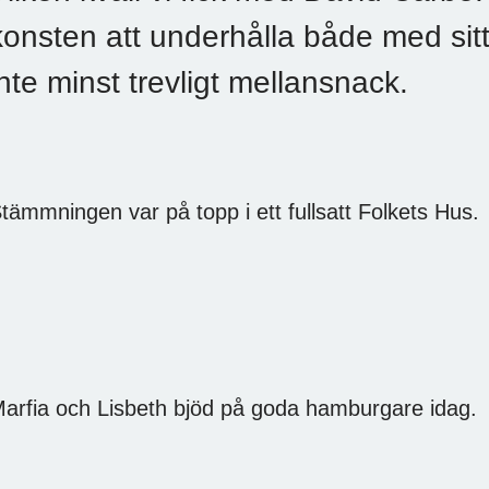
konsten att underhålla både med sit
inte minst trevligt mellansnack.
David Carbe
tämmningen var på topp i ett fullsatt Folkets Hus.
arfia och Lisbeth bjöd på goda hamburgare idag.