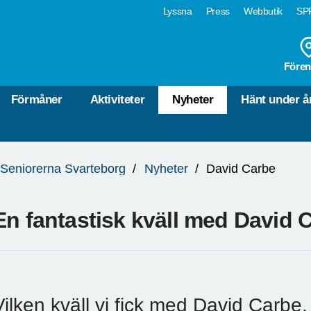
Lyssna
Press
Webbutik
SPF
Fören
Förmåner
Aktiviteter
Nyheter
Hänt under å
Seniorerna Svarteborg
Nyheter
David Carbe
En fantastisk kväll med David 
Vilken kväll vi fick med David Carbe