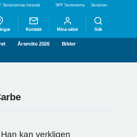
 Seniorernas intranät
SPF Seniorerna
Senioren
ingar
Kontakt
Mina sidor
Sök
ret
Årsmöte 2026
Bilder
Carbe
. Han kan verkligen