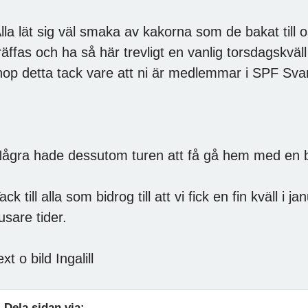
lla lät sig väl smaka av kakorna som de bakat till o
räffas och ha så här trevligt en vanlig torsdagskväll o
hop detta tack vare att ni är medlemmar i SPF Sva
ågra hade dessutom turen att få gå hem med en bl
ack till alla som bidrog till att vi fick en fin kväll i
jusare tider.
ext o bild Ingalill
Dela sidan via: