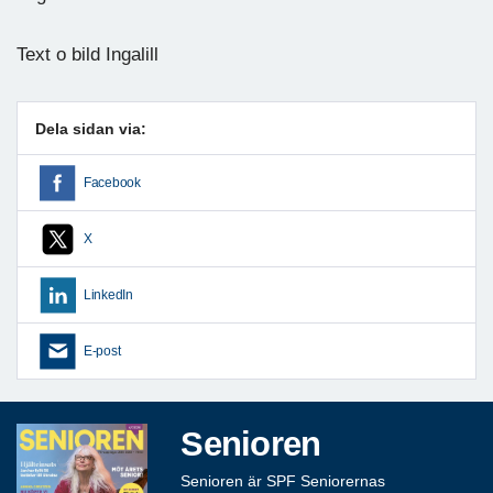
Text o bild Ingalill
Dela sidan via:
Facebook
X
LinkedIn
E-post
Senioren
Senioren är SPF Seniorernas