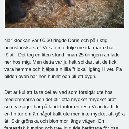
När klockan var 05.30 ringde Doris och på riktig
bohuslänska sa " Vi kan inte följe me ida märre har
fölat". Det tog en liten stund innan 25 öringen ramlade
ner hos mig. Men detta var ju helt solklart att de fick
vara hemma och hjälpa sin lilla "flicka" igång i livet. På
bilden ovan har hon hunnit och bli ett dygn.
Det är kul att få ta del av vad som försigår ute hos
medlemmarna och det blir ofta mycket "mycket prat"
som vi säger här på landet inför en resa.Vi andra fick
en fin tur om än något kallt ute men inte mycket att göra
åt. Skir grönska och blommor längs vägen. En
fantastisk kunning och trevlig guide berättade för oss