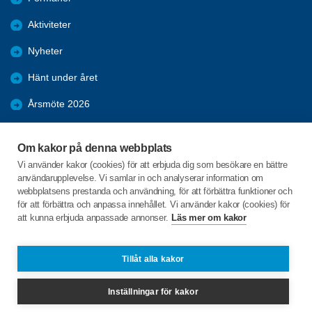
Aktiviteter
Nyheter
Hänt under året
Årsmöte 2026
Bilder
Om kakor på denna webbplats
Kpr möten 2025
Vi använder kakor (cookies) för att erbjuda dig som besökare en bättre
användarupplevelse. Vi samlar in och analyserar information om
KPR möte 2026
webbplatsens prestanda och användning, för att förbättra funktioner och
för att förbättra och anpassa innehållet. Vi använder kakor (cookies) för
att kunna erbjuda anpassade annonser.
Läs mer om kakor
C/o:Ingalill Johansson
Fåglekärr Sörgård 2
455 97 Dingle
Tillåt alla kakor
Telefon:
+46 705760337
Inställningar för kakor
svarteborg@spfseniorerna.se