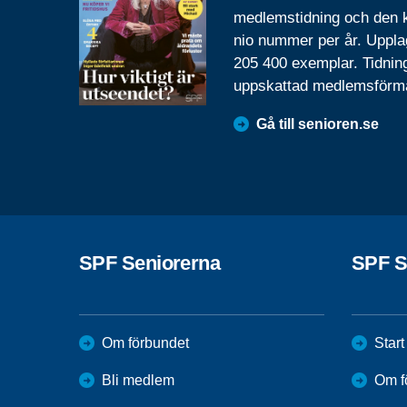
medlemstidning och den
nio nummer per år. Uppla
205 400 exemplar. Tidnin
uppskattad medlemsförm
Gå till senioren.se
SPF Seniorerna
SPF S
Om förbundet
Start
Bli medlem
Om f