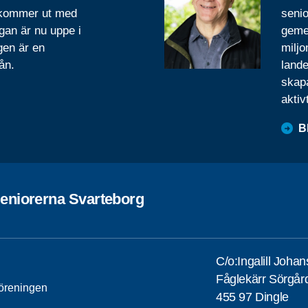
 kommer ut med
senio
gan är nu uppe i
geme
gen är en
miljo
ån.
lande
skapa
aktiv
B
eniorerna Svarteborg
C/o:Ingalill Joha
Fåglekärr Sörgår
öreningen
455 97 Dingle