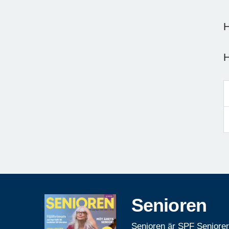
H
H
Senioren
Senioren är SPF Seniore