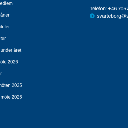
medlem
Telefon:
+46 705
åner
svarteborg@s
iteter
ter
 under året
öte 2026
r
möten 2025
möte 2026