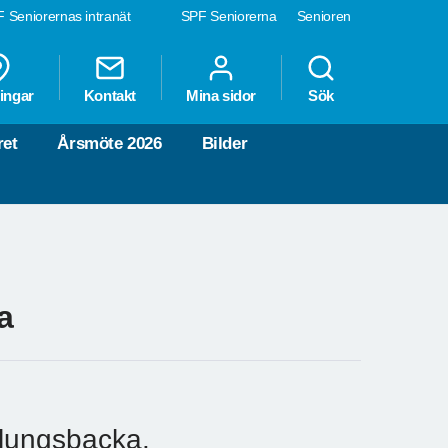
 Seniorernas intranät
SPF Seniorerna
Senioren
ingar
Kontakt
Mina sidor
Sök
ret
Årsmöte 2026
Bilder
a
llungsbacka.