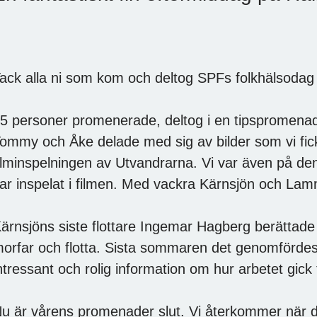
Korvgrillning på Hällungsbacka
ack alla ni som kom och deltog SPFs folkhälsodag s
5 personer promenerade, deltog i en tipspromenad, 
ommy och Åke delade med sig av bilder som vi fick 
ilminspelningen av Utvandrarna. Vi var även på den
ar inspelat i filmen. Med vackra Kärnsjön och La
ärnsjöns siste flottare Ingemar Hagberg berättade 
orfar och flotta. Sista sommaren det genomfördes
ntressant och rolig information om hur arbetet gick ti
u är vårens promenader slut. Vi återkommer när de