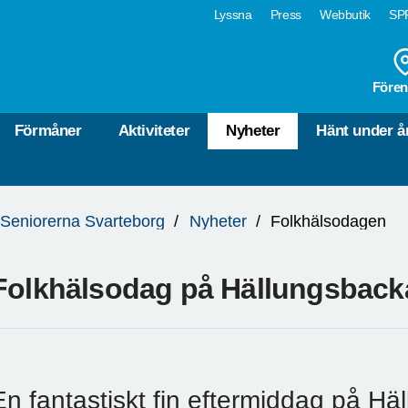
Lyssna
Press
Webbutik
SPF
Fören
Förmåner
Aktiviteter
Nyheter
Hänt under å
Seniorerna Svarteborg
Nyheter
Folkhälsodagen
Folkhälsodag på Hällungsback
En fantastiskt fin eftermiddag på Hä