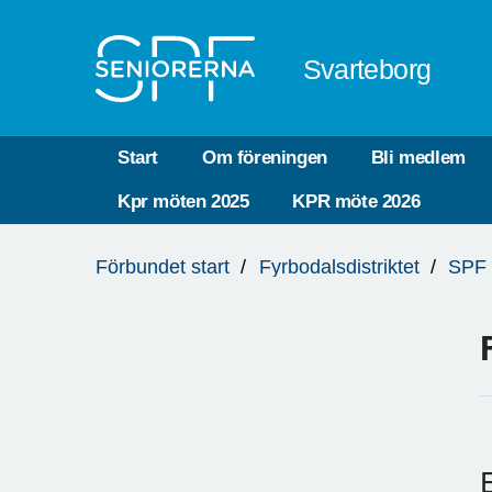
Till övergripande innehåll
Svarteborg
Start
Om föreningen
Bli medlem
Kpr möten 2025
KPR möte 2026
Du
Förbundet start
Fyrbodalsdistriktet
SPF 
är
här: