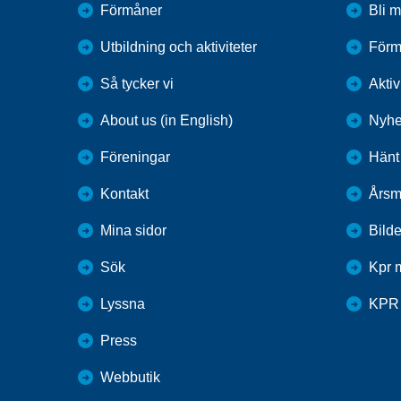
Förmåner
Bli 
Utbildning och aktiviteter
Förm
Så tycker vi
Aktiv
About us (in English)
Nyhe
Föreningar
Hänt
Kontakt
Årsm
Mina sidor
Bilde
Sök
Kpr 
Lyssna
KPR 
Press
Webbutik