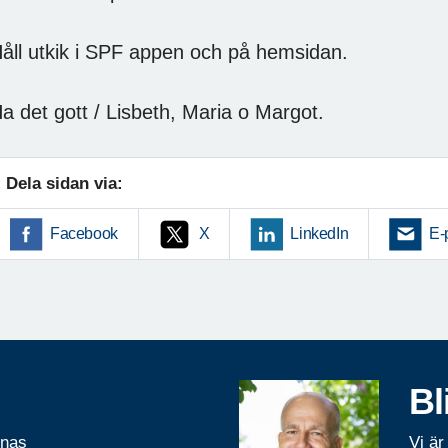
åll utkik i SPF appen och på hemsidan.
a det gott / Lisbeth, Maria o Margot.
Dela sidan via:
Facebook
X
LinkedIn
E-
Bl
rnas
Vi är