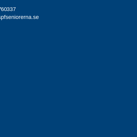
760337
pfseniorerna.se