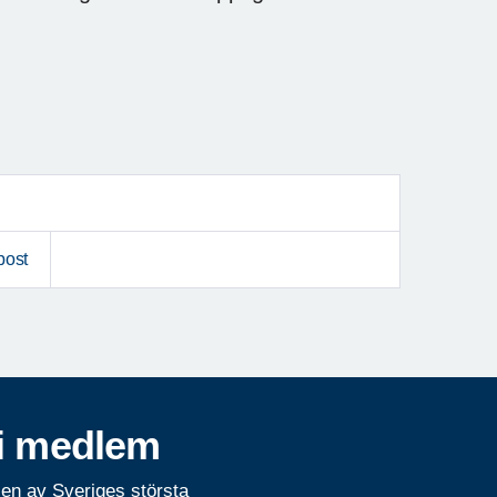
post
i medlem
 en av Sveriges största