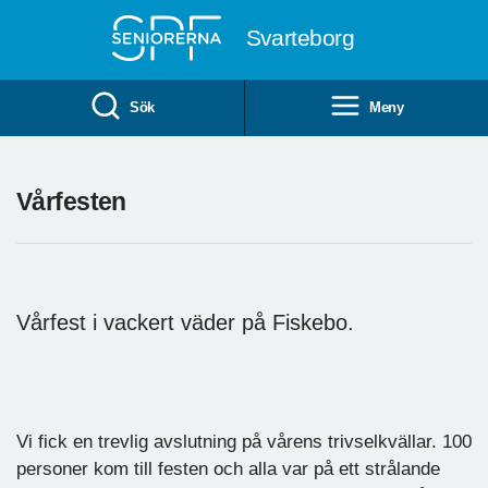
Till övergripande innehåll
Svarteborg
Sök
Meny
Vårfesten
Vårfest i vackert väder på Fiskebo.
Här bjuds det rabarberpaj o kaffe
Vi fick en trevlig avslutning på vårens trivselkvällar. 100
personer kom till festen och alla var på ett strålande