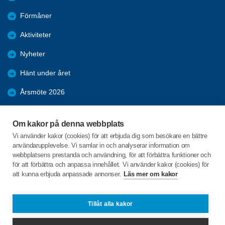
Förmåner
Aktiviteter
Nyheter
Hänt under året
Årsmöte 2026
Bilder
Om kakor på denna webbplats
Kpr möten 2025
Vi använder kakor (cookies) för att erbjuda dig som besökare en bättre
användarupplevelse. Vi samlar in och analyserar information om
KPR möte 2026
webbplatsens prestanda och användning, för att förbättra funktioner och
för att förbättra och anpassa innehållet. Vi använder kakor (cookies) för
att kunna erbjuda anpassade annonser.
Läs mer om kakor
C/o:Ingalill Johansson
Fåglekärr Sörgård 2
455 97 Dingle
Tillåt alla kakor
Telefon:
+46 705760337