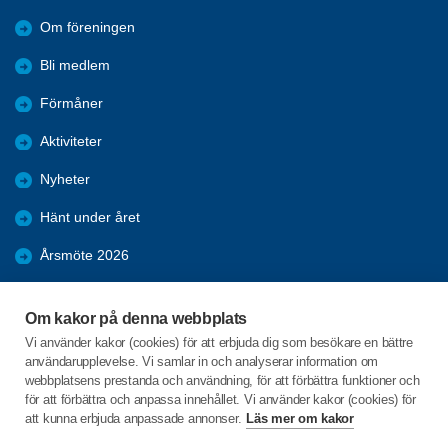
Om föreningen
Bli medlem
Förmåner
Aktiviteter
Nyheter
Hänt under året
Årsmöte 2026
Bilder
Om kakor på denna webbplats
Kpr möten 2025
Vi använder kakor (cookies) för att erbjuda dig som besökare en bättre
användarupplevelse. Vi samlar in och analyserar information om
KPR möte 2026
webbplatsens prestanda och användning, för att förbättra funktioner och
för att förbättra och anpassa innehållet. Vi använder kakor (cookies) för
att kunna erbjuda anpassade annonser.
Läs mer om kakor
C/o:Ingalill Johansson