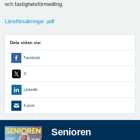
och fastighetsförmedling.
Länsförsäkringar .pdf
Dela sidan via:
Facebook
X
LinkedIn
E-post
Senioren