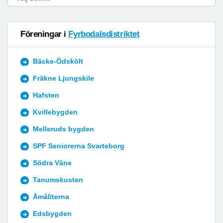
Föreningar i
Fyrbodalsdistriktet
Bäcke-Ödskölt
Fräkne Ljungskile
Hafsten
Kvillebygden
Melleruds bygden
SPF Seniorerna Svarteborg
Södra Väne
Tanumskusten
Åmåliterna
Edsbygden