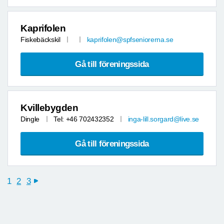
Kaprifolen
Fiskebäckskil
kaprifolen@spfseniorerna.se
Gå till föreningssida
Kvillebygden
Dingle
Tel: +46 702432352
inga-lill.sorgard@live.se
Gå till föreningssida
1
2
3
next