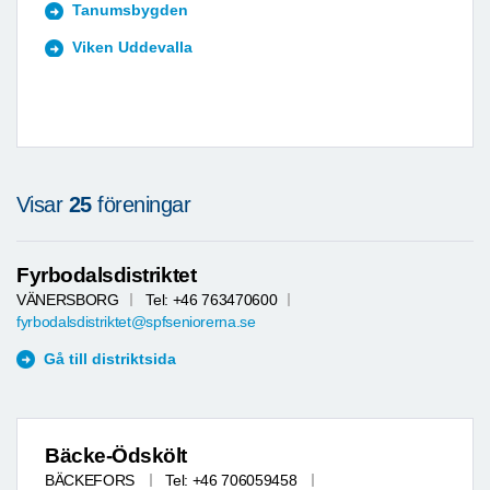
Tanumsbygden
Viken Uddevalla
Visar
25
föreningar
Fyrbodalsdistriktet
VÄNERSBORG
Tel: +46 763470600
fyrbodalsdistriktet@spfseniorerna.se
Gå till distriktsida
Bäcke-Ödskölt
BÄCKEFORS
Tel: +46 706059458