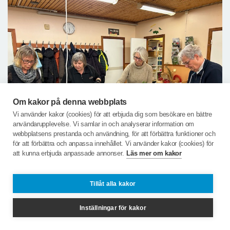
Om kakor på denna webbplats
Vi använder kakor (cookies) för att erbjuda dig som besökare en bättre
användarupplevelse. Vi samlar in och analyserar information om
webbplatsens prestanda och användning, för att förbättra funktioner och
för att förbättra och anpassa innehållet. Vi använder kakor (cookies) för
att kunna erbjuda anpassade annonser.
Läs mer om kakor
Flitiga fingrar gjorde fina kransar. Maria och Lisbeth
Tillåt alla kakor
serverade glögg, pepparkakor och lussekatter. En
trevlig aktivitet som blivit tradition.
Inställningar för kakor