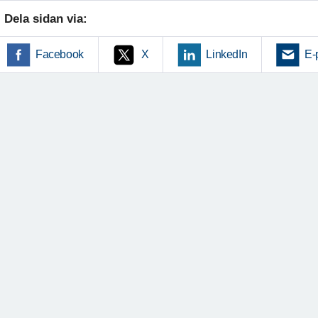
Dela sidan via:
Facebook
X
LinkedIn
E-