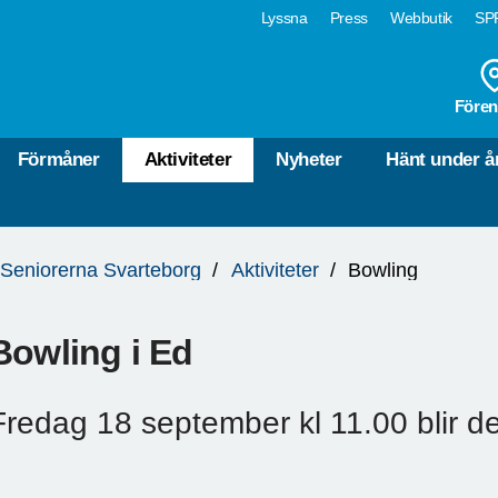
Lyssna
Press
Webbutik
SPF
Fören
Förmåner
Aktiviteter
Nyheter
Hänt under å
Seniorerna Svarteborg
Aktiviteter
Bowling
Bowling i Ed
Fredag 18 september kl 11.00 blir de