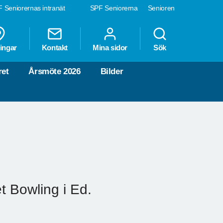
 Seniorernas intranät
SPF Seniorerna
Senioren
ingar
Kontakt
Mina sidor
Sök
ret
Årsmöte 2026
Bilder
t Bowling i Ed.