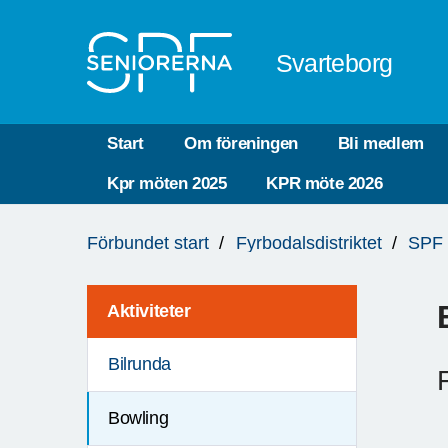
Till övergripande innehåll
Svarteborg
Start
Om föreningen
Bli medlem
Kpr möten 2025
KPR möte 2026
Du
Förbundet start
Fyrbodalsdistriktet
SPF 
är
här:
Aktiviteter
Bilrunda
Bowling