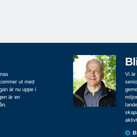
Bl
rnas
Vi är
 kommer ut med
senio
gan är nu uppe i
geme
gen är en
miljo
ån.
lande
skapa
aktiv
B