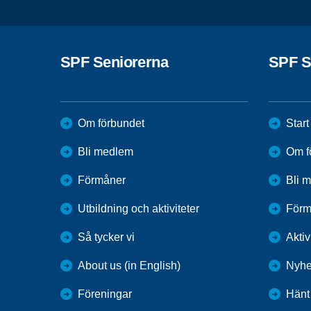
SPF Seniorerna
SPF S
Om förbundet
Start
Bli medlem
Om f
Förmåner
Bli 
Utbildning och aktiviteter
Förm
Så tycker vi
Aktiv
About us (in English)
Nyhe
Föreningar
Hänt