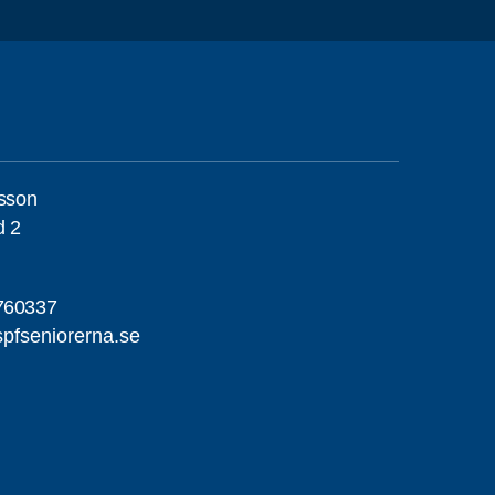
nsson
d 2
760337
pfseniorerna.se