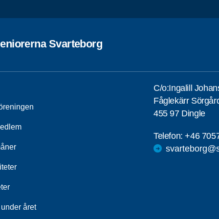
eniorerna Svarteborg
C/o:Ingalill Joha
Fåglekärr Sörgår
öreningen
455 97 Dingle
medlem
Telefon:
+46 705
åner
svarteborg@s
iteter
ter
 under året