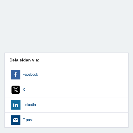
Dela sidan via:
Facebook
X
LinkedIn
E-post