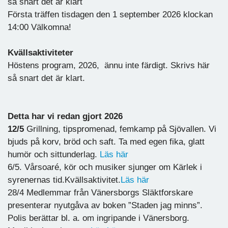
så snart det är klart
Första träffen tisdagen den 1 september 2026 klockan
14:00 Välkomna!
Kvällsaktiviteter
Höstens program, 2026, ännu inte färdigt. Skrivs här
så snart det är klart.
Detta har vi redan gjort 2026
12/5
Grillning, tipspromenad, femkamp på Sjövallen. Vi
bjuds på korv, bröd och saft. Ta med egen fika, glatt
humör och sittunderlag.
Läs här
6/5. Vårsoaré, kör och musiker sjunger om Kärlek i
syrenernas tid.Kvällsaktivitet.
Läs här
28/4 Medlemmar från Vänersborgs Släktforskare
presenterar nyutgåva av boken ”Staden jag minns”.
Polis berättar bl. a. om ingripande i Vänersborg.