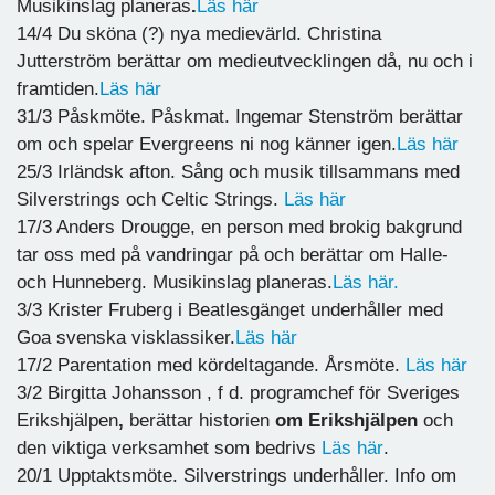
Musikinslag planeras
.
Läs här
14/4 Du sköna (?) nya medievärld. Christina
Jutterström berättar om medieutvecklingen då, nu och i
framtiden.
Läs här
31/3 Påskmöte. Påskmat. Ingemar Stenström berättar
om och spelar Evergreens ni nog känner igen.
Läs här
25/3 Irländsk afton. Sång och musik tillsammans med
Silverstrings och Celtic Strings.
Läs här
17/3 Anders Drougge, en person med brokig bakgrund
tar oss med på vandringar på och berättar om Halle-
och Hunneberg. Musikinslag planeras.
Läs här.
3/3 Krister Fruberg i Beatlesgänget underhåller med
Goa svenska visklassiker.
Läs här
17/2 Parentation med kördeltagande. Årsmöte.
Läs här
3/2 Birgitta Johansson , f d. programchef för Sveriges
Erikshjälpen
,
berättar
historien
om Erikshjälpen
och
den viktiga verksamhet som bedrivs
Läs här
.
20/1 Upptaktsmöte. Silverstrings underhåller. Info om