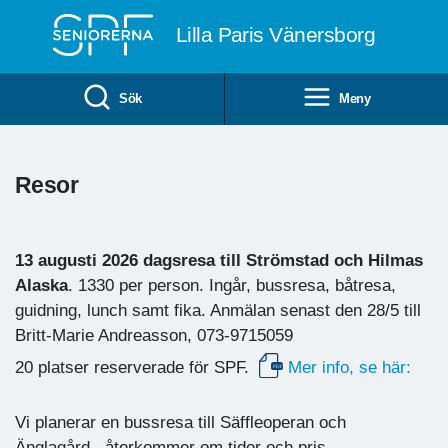
Till övergripande innehåll
Lilla Paris Vänersborg
Sök
Meny
Resor
13 augusti 2026 dagsresa till Strömstad och Hilmas
Alaska
. 1330 per person. Ingår, bussresa, båtresa,
guidning, lunch samt fika. Anmälan senast den 28/5 till
Britt-Marie Andreasson, 073-9715059
20 platser reserverade för SPF.
Mer info, se här:
Vi planerar en bussresa till Säffleoperan och
Änglagård, återkommer om tider och pris