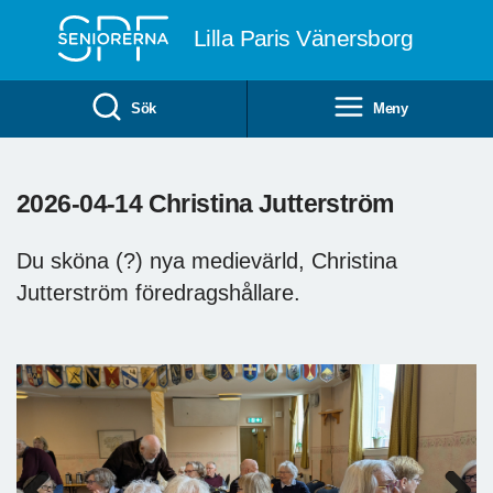
Till övergripande innehåll
Lilla Paris Vänersborg
Sök
Meny
2026-04-14 Christina Jutterström
Du sköna (?) nya medievärld, Christina
Jutterström föredragshållare.