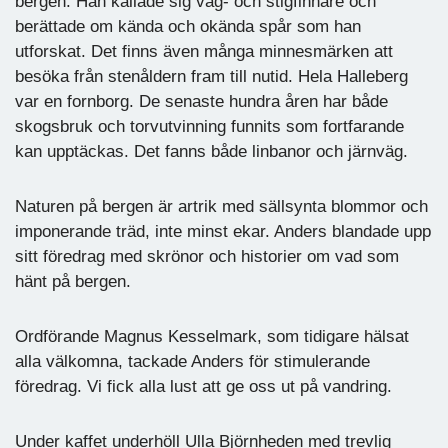
bergen. Han kallade sig väg- och stigfinnare och
berättade om kända och okända spår som han
utforskat. Det finns även många minnesmärken att
besöka från stenåldern fram till nutid. Hela Halleberg
var en fornborg. De senaste hundra åren har både
skogsbruk och torvutvinning funnits som fortfarande
kan upptäckas. Det fanns både linbanor och järnväg.
Naturen på bergen är artrik med sällsynta blommor och
imponerande träd, inte minst ekar. Anders blandade upp
sitt föredrag med skrönor och historier om vad som
hänt på bergen.
Ordförande Magnus Kesselmark, som tidigare hälsat
alla välkomna, tackade Anders för stimulerande
föredrag. Vi fick alla lust att ge oss ut på vandring.
Under kaffet underhöll Ulla Björnheden med trevlig