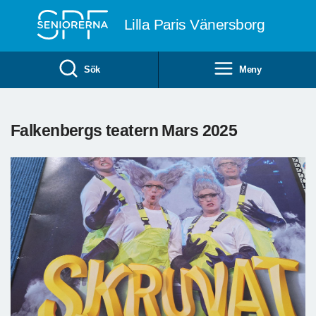
Till övergripande innehåll
Lilla Paris Vänersborg
Sök
Meny
Falkenbergs teatern Mars 2025