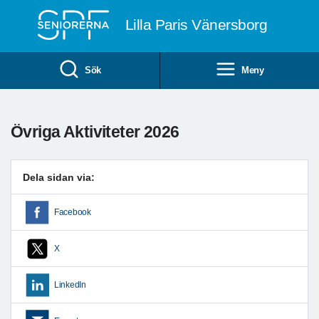
Till övergripande innehåll
Lilla Paris Vänersborg
Sök
Meny
Övriga Aktiviteter 2026
Dela sidan via:
Facebook
X
LinkedIn