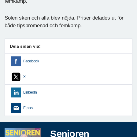
femkamp.
Solen sken och alla blev nöjda. Priser delades ut för
både tipspromenad och femkamp.
Dela sidan via:
Facebook
X
LinkedIn
E-post
Senioren