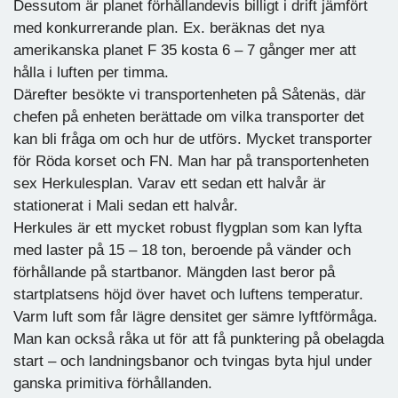
Dessutom är planet förhållandevis billigt i drift jämfört
med konkurrerande plan. Ex. beräknas det nya
amerikanska planet F 35 kosta 6 – 7 gånger mer att
hålla i luften per timma.
Därefter besökte vi transportenheten på Såtenäs, där
chefen på enheten berättade om vilka transporter det
kan bli fråga om och hur de utförs. Mycket transporter
för Röda korset och FN. Man har på transportenheten
sex Herkulesplan. Varav ett sedan ett halvår är
stationerat i Mali sedan ett halvår.
Herkules är ett mycket robust flygplan som kan lyfta
med laster på 15 – 18 ton, beroende på vänder och
förhållande på startbanor. Mängden last beror på
startplatsens höjd över havet och luftens temperatur.
Varm luft som får lägre densitet ger sämre lyftförmåga.
Man kan också råka ut för att få punktering på obelagda
start – och landningsbanor och tvingas byta hjul under
ganska primitiva förhållanden.