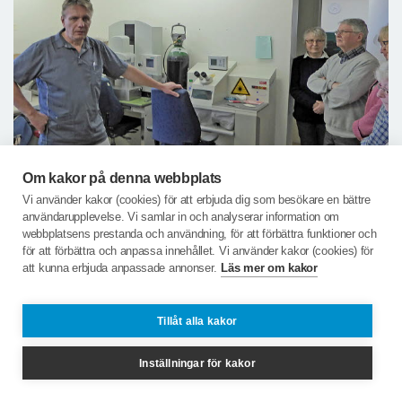
Om kakor på denna webbplats
Vi använder kakor (cookies) för att erbjuda dig som besökare en bättre
användarupplevelse. Vi samlar in och analyserar information om
webbplatsens prestanda och användning, för att förbättra funktioner och
för att förbättra och anpassa innehållet. Vi använder kakor (cookies) för
Mycket imponerade tackar vi Mikael och de övriga för
att kunna erbjuda anpassade annonser.
Läs mer om kakor
ett spännande studiebesök.
Tillåt alla kakor
Dela sidan via:
Inställningar för kakor
Facebook