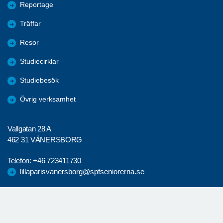
Reportage
Träffar
Resor
Studiecirklar
Studiebesök
Övrig verksamhet
Vallgatan 28 A
462 31 VÄNERSBORG
Telefon:
+46 723411730
lillaparisvanersborg@spfseniorerna.se