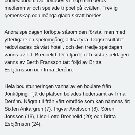
bouleklubben. Där lottades vi ihop med deras
medlemmar och spelade trippel på kvällen. Trevlig
gemenskap och många glada skratt hördes.
Andra speldagen förlöpte såsom den första, men med
ytterligare en spelomgång; alltså fyra. Dagsresultatet
redovisades på vårt hotell, och den tredje speldagen
vanns av L-L Brennelid. Den fjärde och sista speldagen
vanns av Berth Fransson tätt följd av Britta
Esbjörnsson och Irma Deréhn.
Hela bouleturneringen vanns av en boulare från
Jönköping. Fjärde platsen belades hedersamt av Irma
Deréhn. Några till från vårt område som kan nämnas är:
Sixten Ankargren (7), Ingvar Axelsson (8), Sören
Jonsson (18), Lise-Lotte Brennelid (20) och Britta
Esbjörnson (24).