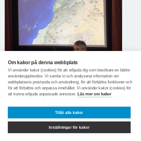
Om kakor på denna webbplats
Vi använder kakor (cookies) för att erbjuda dig som besökare en bättre
användarupplevelse. Vi samlar in och analyserar information om
webbplatsens prestanda och användning, för att förbättra funktioner och
för att förbättra och anpassa innehållet. Vi använder kakor (cookies) för
att kunna erbjuda anpassade annonser.
Läs mer om kakor
Tillåt alla kakor
17 april gästades Lilla Paris av Conny Nord, Trollhättan
Inställningar för kakor
som berättade om en fantastisk resa i Marocko med bil