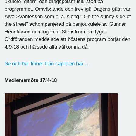
ukulele- gitarr- och dragspelsmusik stod på
programmet. Omväxlande och trevligt! Dagens gäst var
Alva Svantesson som bl.a. sjöng " On the sunny side of
the street" ackompanjerad på banjoukulele av Gunnar
Henriksson och Ingemar Stenström på flygel.
Ordföranden meddelade att höstens program börjar den
4/9-18 och hälsade alla välkomna då.
Se och hör filmer från capricen här ...
Medlemsmöte 17/4-18