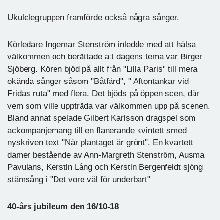
Ukulelegruppen framförde också några sånger.
Körledare Ingemar Stenström inledde med att hälsa
välkommen och berättade att dagens tema var Birger
Sjöberg. Kören bjöd på allt från "Lilla Paris" till mera
okända sånger såsom "Båtfärd", " Aftontankar vid
Fridas ruta" med flera. Det bjöds på öppen scen, där
vem som ville uppträda var välkommen upp på scenen.
Bland annat spelade Gilbert Karlsson dragspel som
ackompanjemang till en flanerande kvintett smed
nyskriven text "När plantaget är grönt". En kvartett
damer bestående av Ann-Margreth Stenström, Ausma
Pavulans, Kerstin Lång och Kerstin Bergenfeldt sjöng
stämsång i "Det vore väl för underbart"
40-års jubileum den 16/10-18