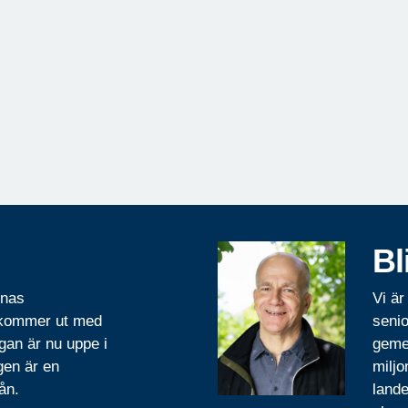
Bl
rnas
Vi är
 kommer ut med
senio
gan är nu uppe i
geme
gen är en
miljo
ån.
lande