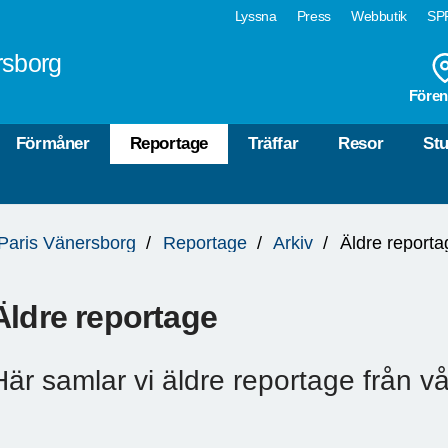
Lyssna
Press
Webbutik
SPF
rsborg
Fören
Förmåner
Reportage
Träffar
Resor
Stu
a Paris Vänersborg
Reportage
Arkiv
Äldre reporta
Äldre reportage
Här samlar vi äldre reportage från v