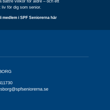
 bättre villkor för äldre – och ett
t liv för dig som senior.
li medlem i SPF Seniorerna här
SBORG
411730
ersborg@spfseniorerna.se