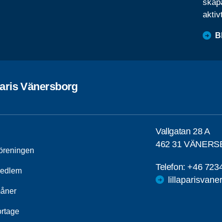
skapa
aktiv
B
Paris Vänersborg
Vallgatan 28 A
462 31 VÄNER
öreningen
Telefon:
+46 723
medlem
lillaparisvan
åner
rtage