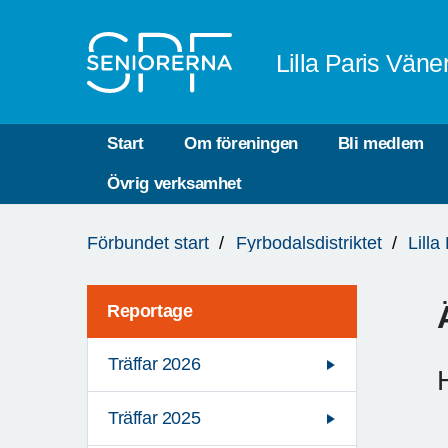
Till övergripande innehåll
Lilla Paris Väne
Start
Om föreningen
Bli medlem
Övrig verksamhet
Du
Förbundet start
Fyrbodalsdistriktet
Lill
är
här:
Reportage
Träffar 2026
Träffar 2025