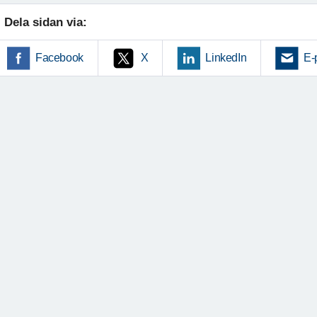
Dela sidan via:
Facebook
X
LinkedIn
E-