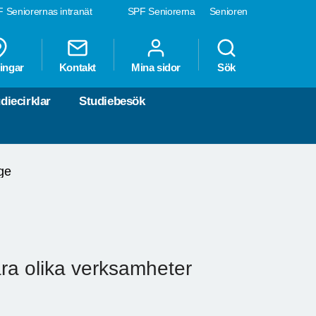
 Seniorernas intranät
SPF Seniorerna
Senioren
ingar
Kontakt
Mina sidor
Sök
diecirklar
Studiebesök
ge
åra olika verksamheter