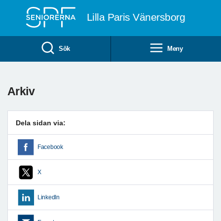
Till övergripande innehåll
Lilla Paris Vänersborg
Sök
Meny
Arkiv
Dela sidan via:
Facebook
X
LinkedIn