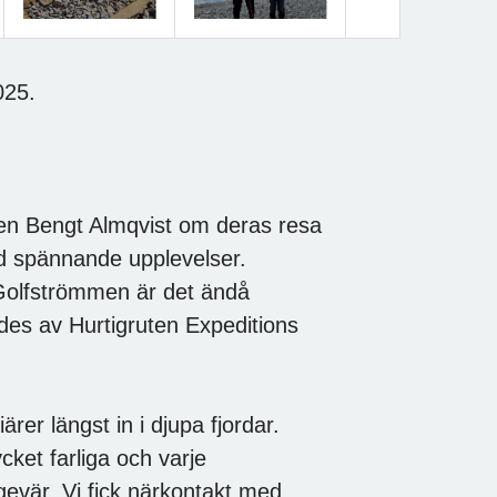
Nästa
025.
en Bengt Almqvist om deras resa
 med spännande upplevelser.
 Golfströmmen är det ändå
des av Hurtigruten Expeditions
er längst in i djupa fjordar.
cket farliga och varje
gevär. Vi fick närkontakt med