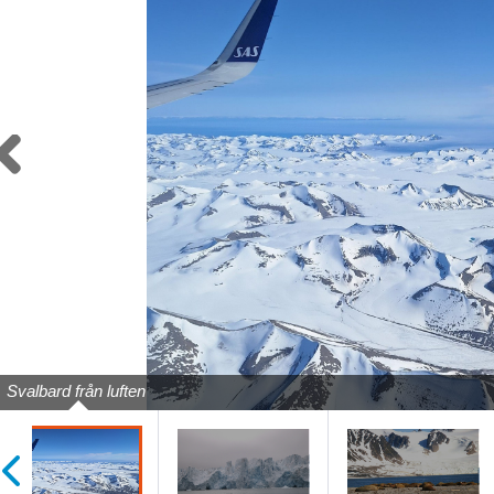
Previous
Svalbard från luften