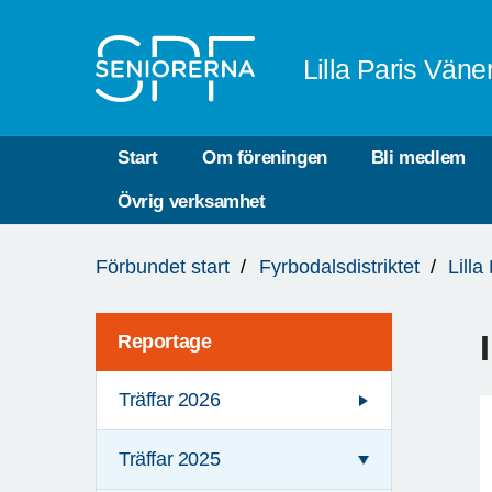
Till övergripande innehåll
Lilla Paris Väne
Start
Om föreningen
Bli medlem
Övrig verksamhet
Du
Förbundet start
Fyrbodalsdistriktet
Lill
är
här:
Reportage
Träffar 2026
Träffar 2025