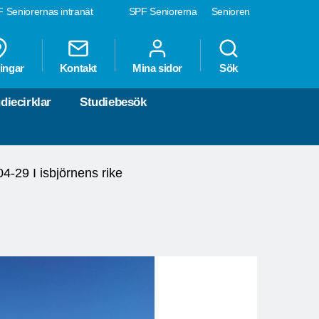
 Seniorernas intranät
SPF Seniorerna
Senioren
ingar
Kontakt
Mina sidor
Sök
diecirklar
Studiebesök
4-29 I isbjörnens rike