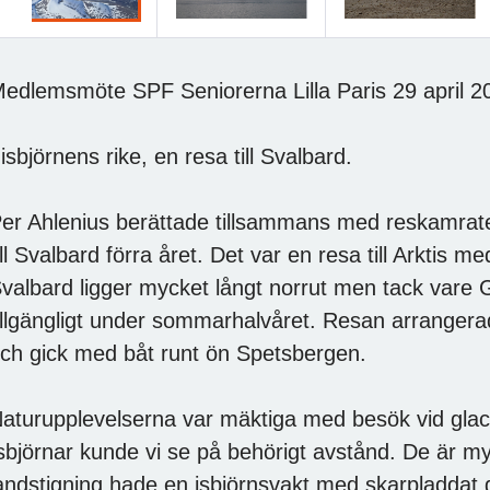
öregående
edlemsmöte SPF Seniorerna Lilla Paris 29 april 2
 isbjörnens rike, en resa till Svalbard.
er Ahlenius berättade tillsammans med reskamrat
ill Svalbard förra året. Det var en resa till Arktis
valbard ligger mycket långt norrut men tack vare
illgängligt under sommarhalvåret. Resan arrangera
ch gick med båt runt ön Spetsbergen.
aturupplevelserna var mäktiga med besök vid glaciär
sbjörnar kunde vi se på behörigt avstånd. De är my
andstigning hade en isbjörnsvakt med skarpladdat 