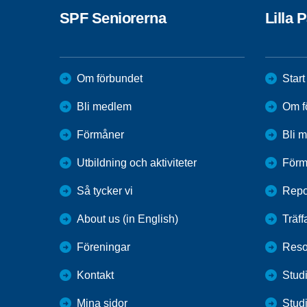
SPF Seniorerna
Lilla 
Om förbundet
Start
Bli medlem
Om f
Förmåner
Bli 
Utbildning och aktiviteter
Förm
Så tycker vi
Repo
About us (in English)
Träff
Föreningar
Reso
Kontakt
Studi
Mina sidor
Stud