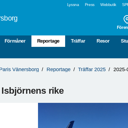
Lyssna
Press
Webbutik
SPF
rsborg
Fören
Förmåner
Reportage
Träffar
Resor
Stu
a Paris Vänersborg
Reportage
Träffar 2025
2025-0
I Isbjörnens rike