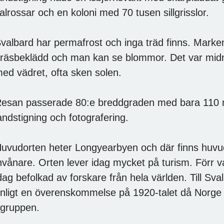
alrossar och en koloni med 70 tusen sillgrisslor.
valbard har permafrost och inga träd finns. Marken
räsbeklädd och man kan se blommor. Det var midna
ed vädret, ofta sken solen.
esan passerade 80:e breddgraden med bara 110 mil
andstigning och fotografering.
uvudorten heter Longyearbyen och där finns huvu
nvånare. Orten lever idag mycket på turism. Förr v
dag befolkad av forskare från hela världen. Till S
nligt en överenskommelse på 1920-talet då Norge s
gruppen.