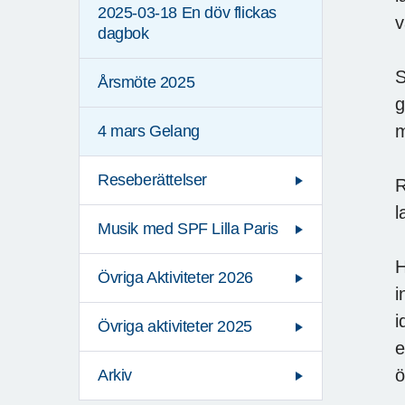
2025-03-18 En döv flickas
v
dagbok
S
Årsmöte 2025
g
m
4 mars Gelang
Reseberättelser
R
l
Musik med SPF Lilla Paris
H
Övriga Aktiviteter 2026
i
i
Övriga aktiviteter 2025
e
ö
Arkiv