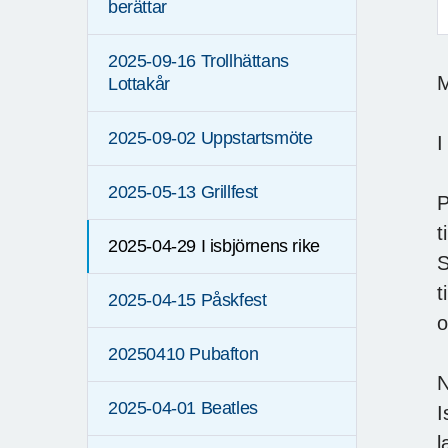
berättar
F
2025-09-16 Trollhättans
M
Lottakår
2025-09-02 Uppstartsmöte
I
2025-05-13 Grillfest
P
t
2025-04-29 I isbjörnens rike
S
t
2025-04-15 Påskfest
o
20250410 Pubafton
N
2025-04-01 Beatles
I
l