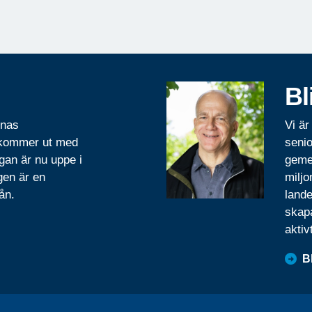
Bl
rnas
Vi är
 kommer ut med
senio
gan är nu uppe i
geme
gen är en
miljo
ån.
lande
skapa
aktiv
B