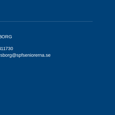
SBORG
411730
ersborg@spfseniorerna.se