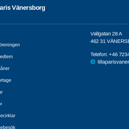
Paris Vänersborg
Vallgatan 28 A
462 31 VÄNER
öreningen
Telefon:
+46 723
medlem
lillaparisvan
åner
rtage
ar
r
ecirklar
iebesök