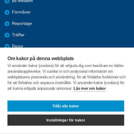
Bli medlem
Förmåner
Reportage
Träffar
Resor
Studiecirklar
Om kakor på denna webbplats
Vi använder kakor (cookies) för att erbjuda dig som besökare en bättre
Studiebesök
användarupplevelse. Vi samlar in och analyserar information om
webbplatsens prestanda och användning, för att förbättra funktioner och
Övrig verksamhet
för att förbättra och anpassa innehållet. Vi använder kakor (cookies) för
att kunna erbjuda anpassade annonser.
Läs mer om kakor
Vallgatan 28 A
462 31 VÄNERSBORG
Tillåt alla kakor
Telefon:
+46 723411730
Inställningar för kakor
lillaparisvanersborg@spfseniorerna.se